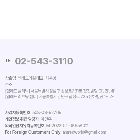
02-543-3110
TEL
상호명
엠레드의원
대표
최두영
주소
[엠레드 클리닉] 서울특별시 강남구 삼성로731로 청진빌딩 GF, 2F, 4F
[엠레드 리프팅 센터] 서울특별시 강남구 삼성로 725 은하빌딩 1F, 2F
사업자등록번호
508-08-92709
개인정보 취급 담당자
이건우
외국인환자유치등록번호
M-2022-01-086580호
For Foreign Customers Only
amredworld@gmail.com