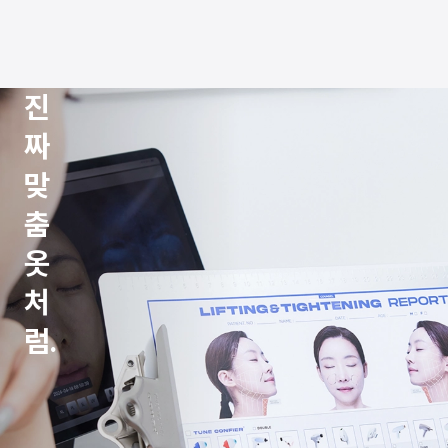
진
짜
맞
춤
옷
처
럼.