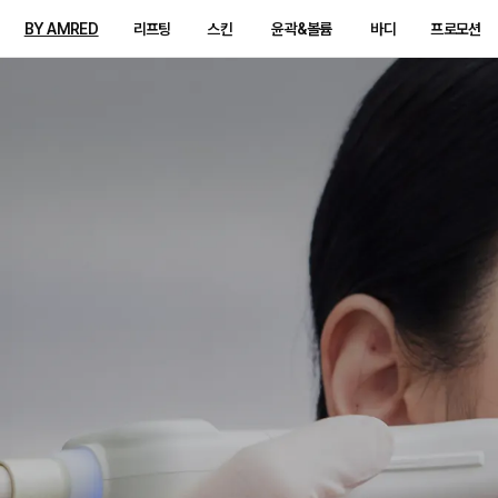
BY AMRED
리프팅
스킨
윤곽&볼륨
바디
프로모션