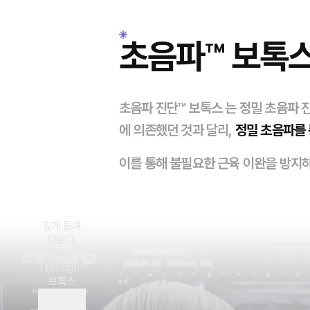
BOTOX
초
초음파™ 보톡
음
파™
초음파 진단™ 보톡스 는 정밀 초음파 
보
에 의존했던 것과 달리,
정밀 초음파를 
톡
이를 통해 불필요한 근육 이완을 방지
스
깊게 들여
다보다,
See
Through™
보톡스