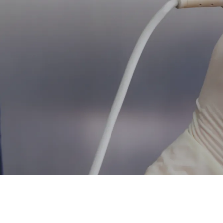
SEE
THROUGH™